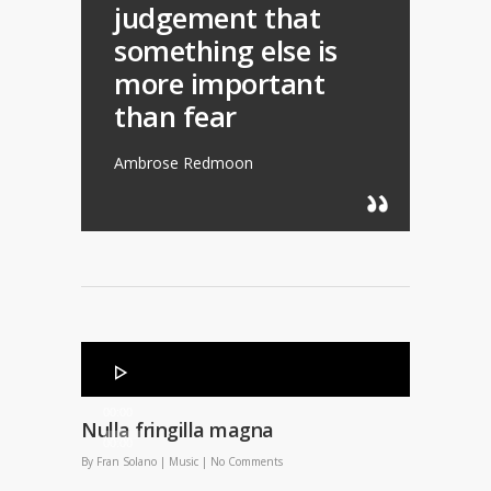
judgement that
something else is
more important
than fear
Ambrose Redmoon
Reproductor
de
audio
00:00
Nulla fringilla magna
00:00
By
Fran Solano
|
Music
|
No Comments