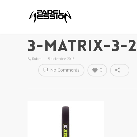
3-matrix-3-
By
Ruben
5 diciembre, 2016
No Comments
0