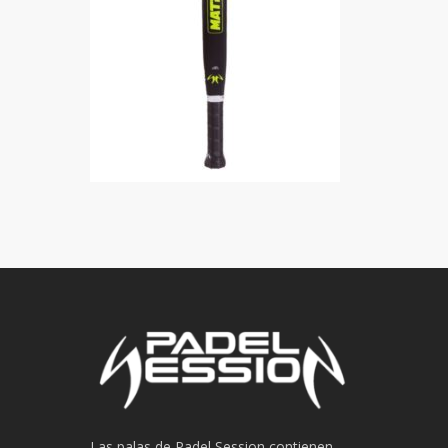
Las palas de Padel Session contienen